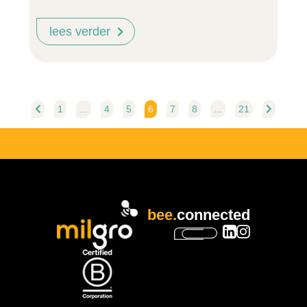
lees verder
1
...
4
5
6
7
8
...
21
bee.
connected