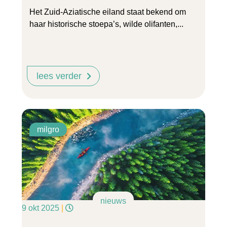
Het Zuid-Aziatische eiland staat bekend om
haar historische stoepa’s, wilde olifanten,...
lees verder
milgro
nieuws
9 okt 2025
|