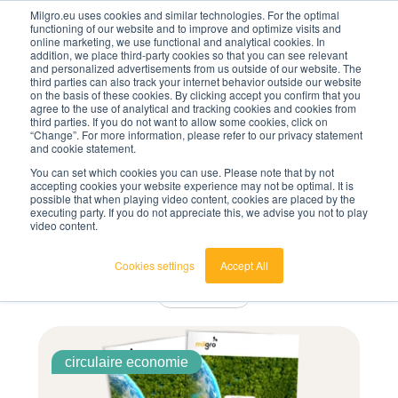
Milgro.eu uses cookies and similar technologies. For the optimal
functioning of our website and to improve and optimize visits and
online marketing, we use functional and analytical cookies. In
nl
addition, we place third-party cookies so that you can see relevant
and personalized advertisements from us outside of our website. The
third parties can also track your internet behavior outside our website
nederlands
on the basis of these cookies. By clicking accept you confirm that you
agree to the use of analytical and tracking cookies and cookies from
🔥
Grondstoffen worden schaarser en duurder. Weet
english
third parties. If you do not want to allow some cookies, click on
jij waar jouw organisatie kwetsbaar is en wat je
“Change”. For more information, please refer to our privacy statement
eraan kunt doen?
and cookie statement.
Bekijk de Grondstoffenbarometer
You can set which cookies you can use. Please note that by not
accepting cookies your website experience may not be optimal. It is
possible that when playing video content, cookies are placed by the
insights
executing party. If you do not appreciate this, we advise you not to play
video content.
Dit is een zoekveld waaraan een functie voor automatisch
Cookies settings
Accept All
Filter op onderwerp
insights
Er zijn geen suggesties want het zoekveld is leeg.
circulaire economie