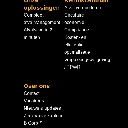
Onze
Kenniscentrum
oplossingen
Afval verminderen
Compleet
Circulaire
afvalmanagement
economie
Afvalscan in 2
Compliance
minuten
Kosten- en
efficiëntie
optimalisatie
Verpakkingswetgeving
/ PPWR
Over ons
Contact
Vacatures
Nieuws & updates
Zero waste kantoor
B Corp™