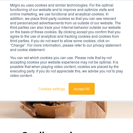
Milgro.eu uses cookies and similar technologies. For the optimal
functioning of our website and to improve and optimize visits and
online marketing, we use functional and analytical cookies. In
nl
addition, we place third-party cookies so that you can see relevant
and personalized advertisements from us outside of our website. The
third parties can also track your internet behavior outside our website
nederlands
on the basis of these cookies. By clicking accept you confirm that you
agree to the use of analytical and tracking cookies and cookies from
🔥
Grondstoffen worden schaarser en duurder. Weet
english
third parties. If you do not want to allow some cookies, click on
jij waar jouw organisatie kwetsbaar is en wat je
“Change”. For more information, please refer to our privacy statement
eraan kunt doen?
and cookie statement.
Bekijk de Grondstoffenbarometer
You can set which cookies you can use. Please note that by not
accepting cookies your website experience may not be optimal. It is
possible that when playing video content, cookies are placed by the
executing party. If you do not appreciate this, we advise you not to play
video content.
Cookies settings
Accept All