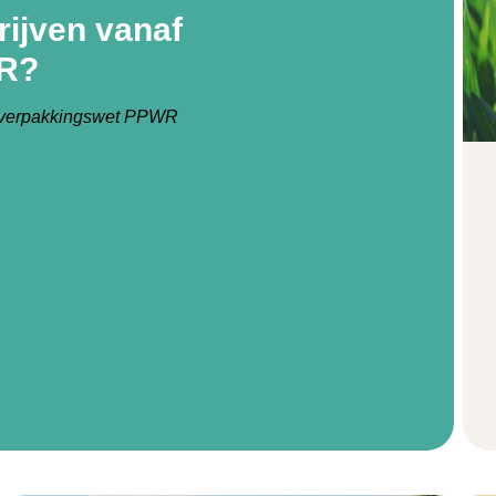
rijven vanaf
WR?
e verpakkingswet PPWR