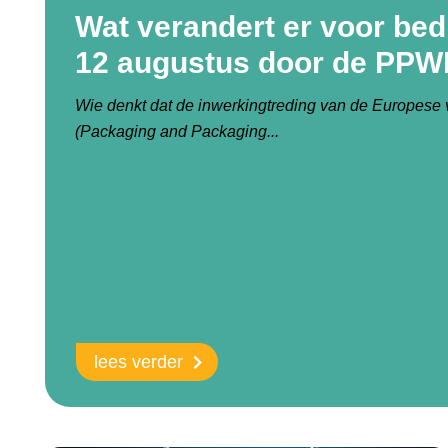
Wat verandert er voor bed
12 augustus door de PP
Wie denkt dat de inwerkingtreding van de Europes
(Packaging and Packaging...
lees verder