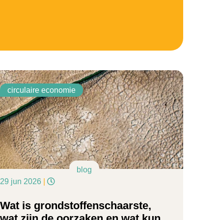
circulaire economie
blog
29 jun 2026
|
Wat is grondstoffenschaarste,
wat zijn de oorzaken en wat kun