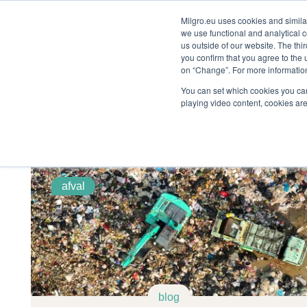
Milgro.eu uses cookies and similar
we use functional and analytical c
onze oplossingen
voor wie
us outside of our website. The thi
you confirm that you agree to the 
on “Change”. For more information
🔥
Grondstoffen worden schaarser en duurder.
You can set which cookies you can
playing video content, cookies are
insights
afval
blog