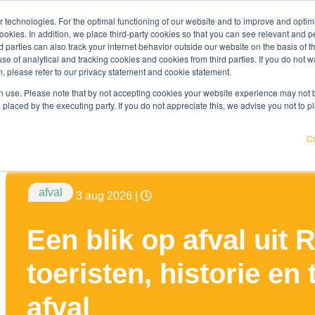
 technologies. For the optimal functioning of our website and to improve and optimi
maak kennis
ookies. In addition, we place third-party cookies so that you can see relevant and
kenniscentrum
werken bij
over ons
rd parties can also track your internet behavior outside our website on the basis of 
use of analytical and tracking cookies and cookies from third parties. If you do not w
, please refer to our privacy statement and cookie statement.
 Weet jij waar jouw organisatie kwetsbaar is en wat je eraan k
 use. Please note that by not accepting cookies your website experience may not be
 placed by the executing party. If you do not appreciate this, we advise you not to p
Co
Dit is een zoekveld waaraan een functie voor automatische s
afval
3 aug 2026
|
Er zijn geen suggesties want het zoekveld is leeg.
Een blik op afval uit
toeristen, historie en
afval