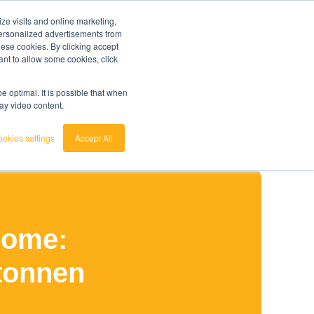
ze visits and online marketing,
probeer nu
7 dagen gratis
klantenservice
login
 personalized advertisements from
these cookies. By clicking accept
ant to allow some cookies, click
nederlands
unt doen?
Bekijk de Grondstoffenbarometer
english
 optimal. It is possible that when
lay video content.
Filter op onderwerp
insights
okies settings
Accept All
uggesties is gekoppeld.
 Rome:
 tonnen