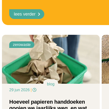
lees verder
zerowaste
blog
29 jun 2026
|
Hoeveel papieren handdoeken
gooien we jaarlijks weg, en wat