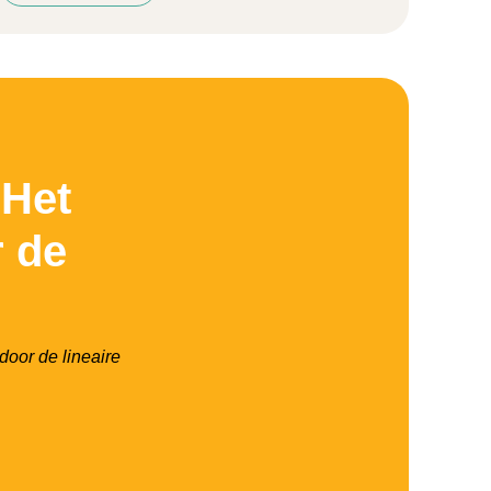
 Het
r de
oor de lineaire