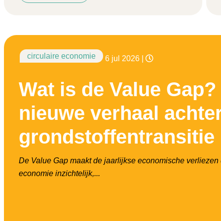
circulaire economie
6 jul 2026
|
Wat is de Value Gap?
nieuwe verhaal achte
grondstoffentransitie
De Value Gap maakt de jaarlijkse economische verliezen d
economie inzichtelijk,...