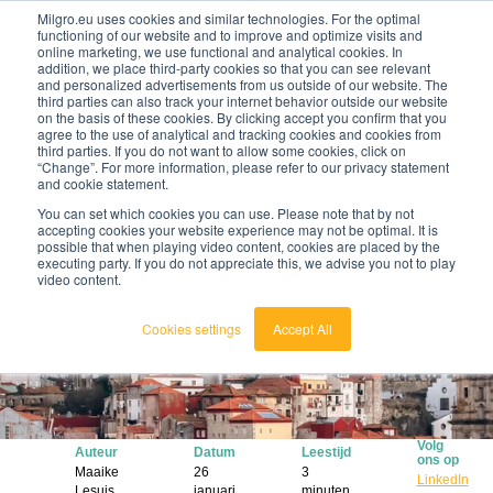
Milgro.eu uses cookies and similar technologies. For the optimal
functioning of our website and to improve and optimize visits and
online marketing, we use functional and analytical cookies. In
nl
addition, we place third-party cookies so that you can see relevant
and personalized advertisements from us outside of our website. The
third parties can also track your internet behavior outside our website
nederlands
on the basis of these cookies. By clicking accept you confirm that you
agree to the use of analytical and tracking cookies and cookies from
🔥
Grondstoffen worden schaarser en duurder. Weet
english
third parties. If you do not want to allow some cookies, click on
jij waar jouw organisatie kwetsbaar is en wat je
“Change”. For more information, please refer to our privacy statement
eraan kunt doen?
and cookie statement.
Bekijk de Grondstoffenbarometer
You can set which cookies you can use. Please note that by not
accepting cookies your website experience may not be optimal. It is
possible that when playing video content, cookies are placed by the
executing party. If you do not appreciate this, we advise you not to play
video content.
Cookies settings
Accept All
Volg
Auteur
Datum
Leestijd
ons op
Maaike
26
3
LinkedIn
Lesuis
januari
minuten