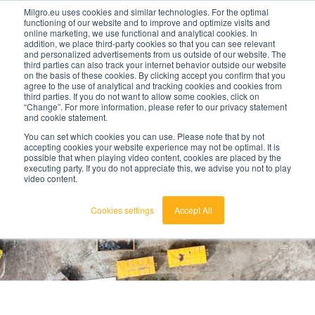
Milgro.eu uses cookies and similar technologies. For the optimal
functioning of our website and to improve and optimize visits and
online marketing, we use functional and analytical cookies. In
nl
addition, we place third-party cookies so that you can see relevant
and personalized advertisements from us outside of our website. The
third parties can also track your internet behavior outside our website
nederlands
on the basis of these cookies. By clicking accept you confirm that you
agree to the use of analytical and tracking cookies and cookies from
🔥
Grondstoffen worden schaarser en duurder. Weet
english
third parties. If you do not want to allow some cookies, click on
jij waar jouw organisatie kwetsbaar is en wat je
“Change”. For more information, please refer to our privacy statement
eraan kunt doen?
and cookie statement.
Bekijk de Grondstoffenbarometer
You can set which cookies you can use. Please note that by not
accepting cookies your website experience may not be optimal. It is
possible that when playing video content, cookies are placed by the
executing party. If you do not appreciate this, we advise you not to play
video content.
Cookies settings
Accept All