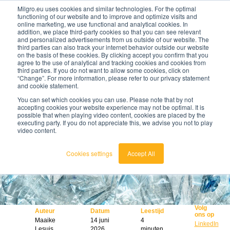
Milgro.eu uses cookies and similar technologies. For the optimal
functioning of our website and to improve and optimize visits and
online marketing, we use functional and analytical cookies. In
nl
addition, we place third-party cookies so that you can see relevant
and personalized advertisements from us outside of our website. The
third parties can also track your internet behavior outside our website
nederlands
on the basis of these cookies. By clicking accept you confirm that you
agree to the use of analytical and tracking cookies and cookies from
🔥
Grondstoffen worden schaarser en duurder. Weet
english
third parties. If you do not want to allow some cookies, click on
jij waar jouw organisatie kwetsbaar is en wat je
“Change”. For more information, please refer to our privacy statement
eraan kunt doen?
and cookie statement.
Bekijk de Grondstoffenbarometer
You can set which cookies you can use. Please note that by not
accepting cookies your website experience may not be optimal. It is
possible that when playing video content, cookies are placed by the
executing party. If you do not appreciate this, we advise you not to play
video content.
Cookies settings
Accept All
Volg
Auteur
Datum
Leestijd
ons op
Maaike
14 juni
4
LinkedIn
Lesuis
2026
minuten