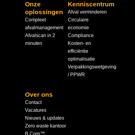
Onze
Kenniscentrum
oplossingen
Afval verminderen
Compleet
Circulaire
afvalmanagement
economie
Afvalscan in 2
Compliance
minuten
Kosten- en
efficiëntie
optimalisatie
Verpakkingswetgeving
/ PPWR
Over ons
Contact
Vacatures
Nieuws & updates
Zero waste kantoor
B Corp™