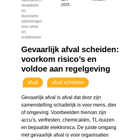
2025
rendabele
en
duurzame
oplossingen
voor afval-
en
reststromen
Gevaarlijk afval scheiden:
voorkom risico’s en
voldoe aan regelgeving
afval
afval scheiden
Gevaarlijk afval is afval dat door zijn
samenstelling schadelijk is voor mens, dier
of omgeving. Voorbeelden hiervan zijn
accu’s, verfresten, chemicaliën, TL-buizen
en bepaalde elektronica. De juiste omgang
met gevaarlijk afval is voor organisaties