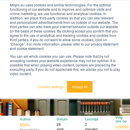
Milgro.eu uses cookies and similar technologies. For the optimal
functioning of our website and to improve and optimize visits and
online marketing, we use functional and analytical cookies. In
nl
addition, we place third-party cookies so that you can see relevant
and personalized advertisements from us outside of our website. The
third parties can also track your internet behavior outside our website
nederlands
on the basis of these cookies. By clicking accept you confirm that you
agree to the use of analytical and tracking cookies and cookies from
🔥
Grondstoffen worden schaarser en duurder. Weet
english
third parties. If you do not want to allow some cookies, click on
jij waar jouw organisatie kwetsbaar is en wat je
“Change”. For more information, please refer to our privacy statement
eraan kunt doen?
and cookie statement.
Bekijk de Grondstoffenbarometer
You can set which cookies you can use. Please note that by not
accepting cookies your website experience may not be optimal. It is
possible that when playing video content, cookies are placed by the
executing party. If you do not appreciate this, we advise you not to play
video content.
Cookies settings
Accept All
Volg
Auteur
Datum
Leestijd
ons op
Milgro
28
2
LinkedIn
april
minuten
Specialist in