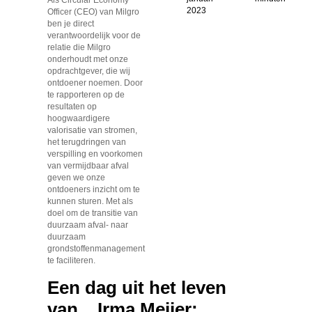
2023
Officer (CEO) van Milgro
ben je direct
verantwoordelijk voor de
relatie die Milgro
onderhoudt met onze
opdrachtgever, die wij
ontdoener noemen. Door
te rapporteren op de
resultaten op
hoogwaardigere
valorisatie van stromen,
het terugdringen van
verspilling en voorkomen
van vermijdbaar afval
geven we onze
ontdoeners inzicht om te
kunnen sturen. Met als
doel om de transitie van
duurzaam afval- naar
duurzaam
grondstoffenmanagement
te faciliteren.
Een dag uit het leven
van... Irma Meijer: