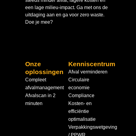
steeds minder afval, lagere kosten en
een lage milieu-impact. Ga met ons de
uitdaging aan en ga voor zero waste.
Doe je mee?
Onze
Kenniscentrum
oplossingen
Afval verminderen
Compleet
Circulaire
afvalmanagement
economie
Afvalscan in 2
Compliance
minuten
Kosten- en
efficiëntie
optimalisatie
Verpakkingswetgeving
/ PPWR