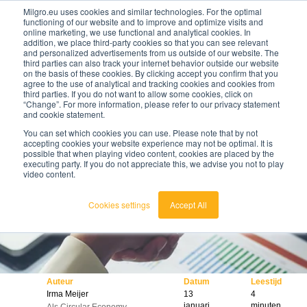
Milgro.eu uses cookies and similar technologies. For the optimal
functioning of our website and to improve and optimize visits and
online marketing, we use functional and analytical cookies. In
nl
addition, we place third-party cookies so that you can see relevant
and personalized advertisements from us outside of our website. The
third parties can also track your internet behavior outside our website
nederlands
on the basis of these cookies. By clicking accept you confirm that you
agree to the use of analytical and tracking cookies and cookies from
🔥
Grondstoffen worden schaarser en duurder. Weet
english
third parties. If you do not want to allow some cookies, click on
jij waar jouw organisatie kwetsbaar is en wat je
“Change”. For more information, please refer to our privacy statement
eraan kunt doen?
and cookie statement.
Bekijk de Grondstoffenbarometer
You can set which cookies you can use. Please note that by not
accepting cookies your website experience may not be optimal. It is
possible that when playing video content, cookies are placed by the
executing party. If you do not appreciate this, we advise you not to play
video content.
Cookies settings
Accept All
Auteur
Datum
Leestijd
Irma Meijer
13
4
januari
minuten
Als Circular Economy