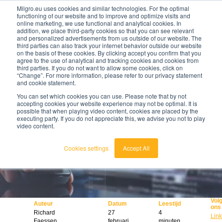
Milgro.eu uses cookies and similar technologies. For the optimal
functioning of our website and to improve and optimize visits and
online marketing, we use functional and analytical cookies. In
nl
addition, we place third-party cookies so that you can see relevant
and personalized advertisements from us outside of our website. The
third parties can also track your internet behavior outside our website
nederlands
on the basis of these cookies. By clicking accept you confirm that you
agree to the use of analytical and tracking cookies and cookies from
🔥
Grondstoffen worden schaarser en duurder. Weet
english
third parties. If you do not want to allow some cookies, click on
jij waar jouw organisatie kwetsbaar is en wat je
“Change”. For more information, please refer to our privacy statement
eraan kunt doen?
and cookie statement.
Bekijk de Grondstoffenbarometer
You can set which cookies you can use. Please note that by not
accepting cookies your website experience may not be optimal. It is
possible that when playing video content, cookies are placed by the
executing party. If you do not appreciate this, we advise you not to play
video content.
Cookies settings
Accept All
Vol
Auteur
Datum
Leestijd
ons
Richard
27
4
Link
Faessen
februari
minuten