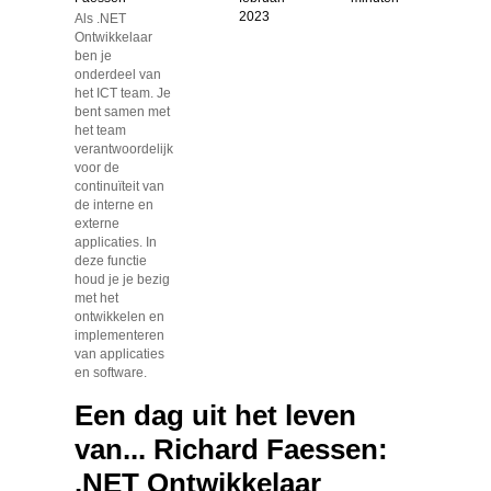
2023
Als .NET
Ontwikkelaar
ben je
onderdeel van
het ICT team. Je
bent samen met
het team
verantwoordelijk
voor de
continuïteit van
de interne en
externe
applicaties. In
deze functie
houd je je bezig
met het
ontwikkelen en
implementeren
van applicaties
en software.
Een dag uit het leven
van... Richard Faessen:
.NET Ontwikkelaar