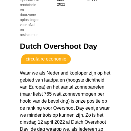
2022
rendabele
en
duurzame
oplossingen
voor afval-
en
reststromen
Dutch Overshoot Day
circulaire economie
Waar we als Nederland koploper zijn op het
gebied van laadpalen (hoogste dichtheid
van Europa) en het aantal zonnepanelen
(maar liefst 765 watt zonnevermogen per
hoofd van de bevolking) is onze positie op
de ranking voor Overshoot Day eentje waar
we minder trots op kunnen zijn. Zo is het
dinsdag 12 april 2022 al Dutch Overshoot
Day; de dag waarop we, als iedereen zo