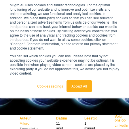
Milgro.eu uses cookies and similar technologies. For the optimal
functioning of our website and to improve and optimize visits and
online marketing, we use functional and analytical cookies. In
nl
addition, we place third-party cookies so that you can see relevant
and personalized advertisements from us outside of our website. The
third parties can also track your internet behavior outside our website
nederlands
on the basis of these cookies. By clicking accept you confirm that you
agree to the use of analytical and tracking cookies and cookies from
🔥
Grondstoffen worden schaarser en duurder. Weet
english
third parties. If you do not want to allow some cookies, click on
jij waar jouw organisatie kwetsbaar is en wat je
“Change”. For more information, please refer to our privacy statement
eraan kunt doen?
and cookie statement.
Bekijk de Grondstoffenbarometer
You can set which cookies you can use. Please note that by not
accepting cookies your website experience may not be optimal. It is
possible that when playing video content, cookies are placed by the
executing party. If you do not appreciate this, we advise you not to play
video content.
Cookies settings
Accept All
Volg
Auteur
Datum
Leestijd
ons op
Milgro
11
1
LinkedIn
april
minuut
Specialist in