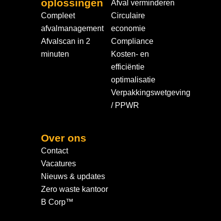
oplossingen
Afval verminderen
Compleet
Circulaire
afvalmanagement
economie
Afvalscan in 2
Compliance
minuten
Kosten- en
efficiëntie
optimalisatie
Verpakkingswetgeving
/ PPWR
Over ons
Contact
Vacatures
Nieuws & updates
Zero waste kantoor
B Corp™