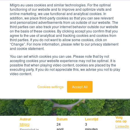
Milgro.eu uses cookies and similar technologies. For the optimal
functioning of our website and to improve and optimize visits and
online marketing, we use functional and analytical cookies. In
nl
addition, we place third-party cookies so that you can see relevant
and personalized advertisements from us outside of our website. The
third parties can also track your internet behavior outside our website
nederlands
on the basis of these cookies. By clicking accept you confirm that you
agree to the use of analytical and tracking cookies and cookies from
🔥
Grondstoffen worden schaarser en duurder. Weet
english
third parties. If you do not want to allow some cookies, click on
jij waar jouw organisatie kwetsbaar is en wat je
“Change”. For more information, please refer to our privacy statement
eraan kunt doen?
and cookie statement.
Bekijk de Grondstoffenbarometer
You can set which cookies you can use. Please note that by not
accepting cookies your website experience may not be optimal. It is
possible that when playing video content, cookies are placed by the
executing party. If you do not appreciate this, we advise you not to play
video content.
Cookies settings
Accept All
Volg
Auteur
Datum
Leestijd
ons op
Milgro
24
3
LinkedIn
april
minuten
Specialist in