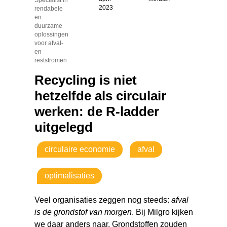
2023
rendabele
en
duurzame
oplossingen
voor afval-
en
reststromen
Recycling is niet
hetzelfde als circulair
werken: de R-ladder
uitgelegd
circulaire economie
afval
optimalisaties
Veel organisaties zeggen nog steeds:
afval
is de grondstof van morgen
. Bij Milgro kijken
we daar anders naar. Grondstoffen zouden