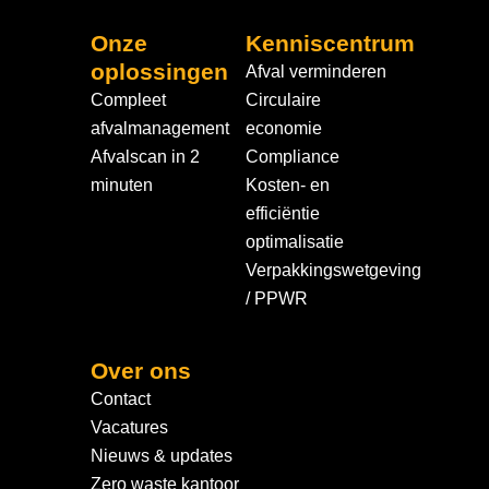
Onze
Kenniscentrum
oplossingen
Afval verminderen
Compleet
Circulaire
afvalmanagement
economie
Afvalscan in 2
Compliance
minuten
Kosten- en
efficiëntie
optimalisatie
Verpakkingswetgeving
/ PPWR
Over ons
Contact
Vacatures
Nieuws & updates
Zero waste kantoor