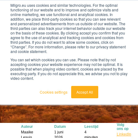
Milgro.eu uses cookies and similar technologies. For the optimal
functioning of our website and to improve and optimize visits and
online marketing, we use functional and analytical cookies. In
nl
addition, we place third-party cookies so that you can see relevant
and personalized advertisements from us outside of our website. The
third parties can also track your internet behavior outside our website
on the basis of these cookies. By clicking accept you confirm that you
agree to the use of analytical and tracking cookies and cookies from
🔥
Grondstoffen worden schaarser en duurder. Weet
third parties. If you do not want to allow some cookies, click on
jij waar jouw organisatie kwetsbaar is en wat je
“Change”. For more information, please refer to our privacy statement
eraan kunt doen?
and cookie statement.
Bekijk de Grondstoffenbarometer
You can set which cookies you can use. Please note that by not
accepting cookies your website experience may not be optimal. It is
possible that when playing video content, cookies are placed by the
executing party. If you do not appreciate this, we advise you not to play
video content.
Cookies settings
Accept All
Volg
Auteur
Datum
Leestijd
ons op
Maaike
1 juni
4
LinkedIn
Lesuis
2026
minuten