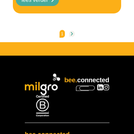
1
bee.
connected