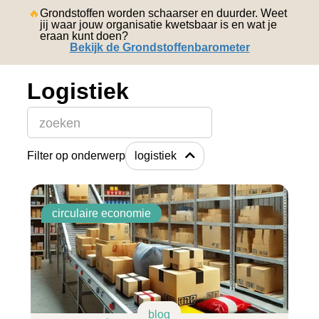
english
🔥
Grondstoffen worden schaarser en duurder. Weet
jij waar jouw organisatie kwetsbaar is en wat je
eraan kunt doen?
Bekijk de Grondstoffenbarometer
Logistiek
Dit is een zoekveld waaraan een functie voor automatisch
Filter op onderwerp
logistiek
Er zijn geen suggesties want het zoekveld is leeg.
circulaire economie
blog