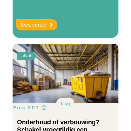
lees verder
afval
blog
25 dec 2023
|
Onderhoud of verbouwing?
Schakel vroegtijdig een