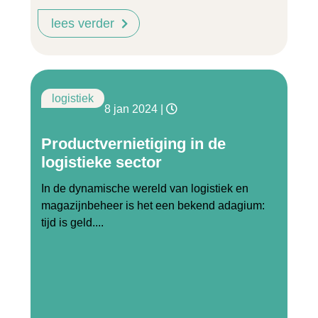
lees verder
logistiek
8 jan 2024
|
Productvernietiging in de
logistieke sector
In de dynamische wereld van logistiek en
magazijnbeheer is het een bekend adagium:
tijd is geld....