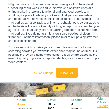
Milgro.eu uses cookies and similar technologies. For the optimal
functioning of our website and to improve and optimize visits and
online marketing, we use functional and analytical cookies. In
nl
addition, we place third-party cookies so that you can see relevant
and personalized advertisements from us outside of our website. The
third parties can also track your internet behavior outside our website
on the basis of these cookies. By clicking accept you confirm that you
agree to the use of analytical and tracking cookies and cookies from
🔥
Grondstoffen worden schaarser en duurder. Weet
third parties. If you do not want to allow some cookies, click on
jij waar jouw organisatie kwetsbaar is en wat je
“Change”. For more information, please refer to our privacy statement
eraan kunt doen?
and cookie statement.
Bekijk de Grondstoffenbarometer
You can set which cookies you can use. Please note that by not
accepting cookies your website experience may not be optimal. It is
possible that when playing video content, cookies are placed by the
executing party. If you do not appreciate this, we advise you not to play
video content.
Cookies settings
Accept All
Volg
Auteur
Datum
Leestijd
ons op
Milgro
18 mei
4
LinkedIn
2026
minuten
Specialist in