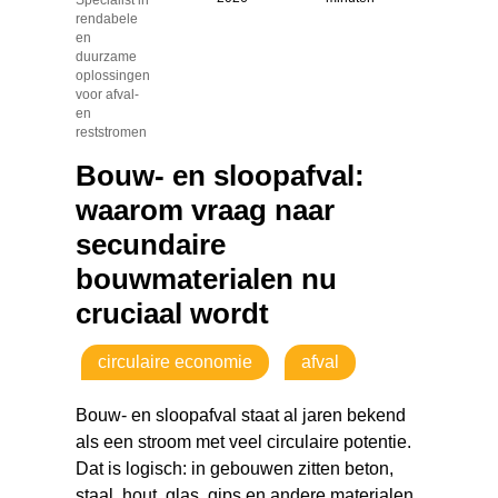
rendabele
en
duurzame
oplossingen
voor afval-
en
reststromen
Bouw- en sloopafval:
waarom vraag naar
secundaire
bouwmaterialen nu
cruciaal wordt
circulaire economie
afval
Bouw- en sloopafval staat al jaren bekend
als een stroom met veel circulaire potentie.
Dat is logisch: in gebouwen zitten beton,
staal, hout, glas, gips en andere materialen