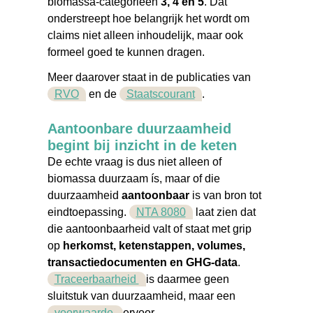
biomassa-categorieën
3, 4 en 5
. Dat
onderstreept hoe belangrijk het wordt om
claims niet alleen inhoudelijk, maar ook
formeel goed te kunnen dragen.
Meer daarover staat in de publicaties van
RVO
en de
Staatscourant
.
Aantoonbare duurzaamheid
begint bij inzicht in de keten
De echte vraag is dus niet alleen of
biomassa duurzaam ís, maar of die
duurzaamheid
aantoonbaar
is van bron tot
eindtoepassing.
NTA 8080
laat zien dat
die aantoonbaarheid valt of staat met grip
op
herkomst, ketenstappen, volumes,
transactiedocumenten en GHG-data
.
Traceerbaarheid
is daarmee geen
sluitstuk van duurzaamheid, maar een
voorwaarde
ervoor.