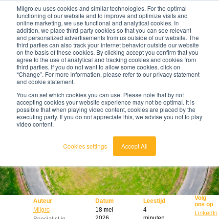
Milgro.eu uses cookies and similar technologies. For the optimal
functioning of our website and to improve and optimize visits and
online marketing, we use functional and analytical cookies. In
nl
addition, we place third-party cookies so that you can see relevant
and personalized advertisements from us outside of our website. The
third parties can also track your internet behavior outside our website
on the basis of these cookies. By clicking accept you confirm that you
agree to the use of analytical and tracking cookies and cookies from
🔥
Grondstoffen worden schaarser en duurder. Weet
third parties. If you do not want to allow some cookies, click on
jij waar jouw organisatie kwetsbaar is en wat je
“Change”. For more information, please refer to our privacy statement
eraan kunt doen?
and cookie statement.
Bekijk de Grondstoffenbarometer
You can set which cookies you can use. Please note that by not
accepting cookies your website experience may not be optimal. It is
possible that when playing video content, cookies are placed by the
executing party. If you do not appreciate this, we advise you not to play
video content.
Cookies settings
Accept All
Volg
Auteur
Datum
Leestijd
ons op
Milgro
18 mei
4
LinkedIn
2026
minuten
Specialist in