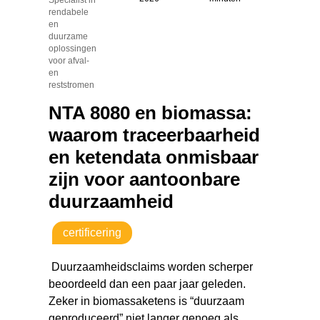
rendabele
en
duurzame
oplossingen
voor afval-
en
reststromen
NTA 8080 en biomassa:
waarom traceerbaarheid
en ketendata onmisbaar
zijn voor aantoonbare
duurzaamheid
certificering
Duurzaamheidsclaims worden scherper
beoordeeld dan een paar jaar geleden.
Zeker in biomassaketens is “duurzaam
geproduceerd” niet langer genoeg als