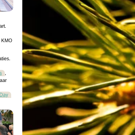
rt.
de KMO
ties.
s
,
jaar
Day