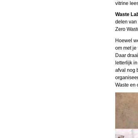
vitrine lee
Waste La
delen van
Zero Wast
Hoewel we
om met je v
Daar draai
letterlijk
afval nog 
organiseer
Waste en 