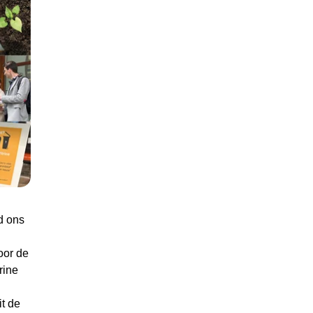
d ons
oor de
rine
t de