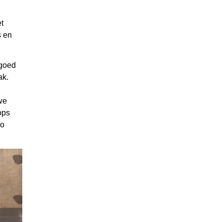
t
s en
 goed
ak.
we
ops
ro