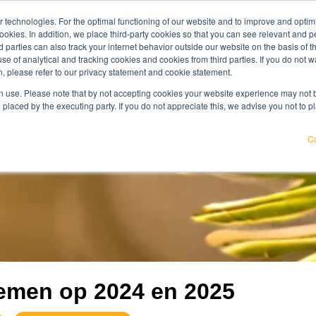
 technologies. For the optimal functioning of our website and to improve and optimi
maak kennis
ookies. In addition, we place third-party cookies so that you can see relevant and
kenniscentrum
werken bij
over ons
rd parties can also track your internet behavior outside our website on the basis of 
use of analytical and tracking cookies and cookies from third parties. If you do not w
, please refer to our privacy statement and cookie statement.
 Weet jij waar jouw organisatie kwetsbaar is en wat je eraan k
 use. Please note that by not accepting cookies your website experience may not be
 placed by the executing party. If you do not appreciate this, we advise you not to p
Co
emen op 2024 en 2025