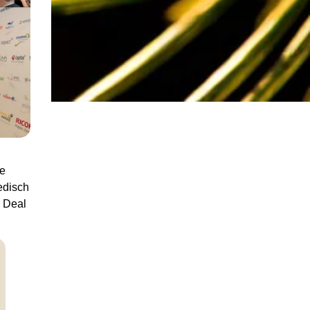
e
edisch
n Deal