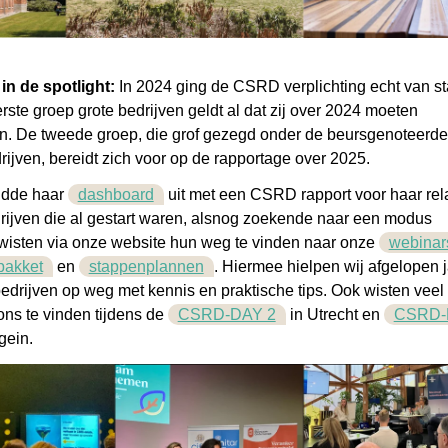
n de spotlight:
In 2024 ging de CSRD verplichting echt van sta
rste groep grote bedrijven geldt al dat zij over 2024 moeten
en. De tweede groep, die grof gezegd onder de beursgenoteer
ijven, bereidt zich voor op de rapportage over 2025.
eidde haar
dashboard
uit met een CSRD rapport voor haar rela
rijven die al gestart waren, alsnog zoekende naar een modus
wisten via onze website hun weg te vinden naar onze
webinar
tpakket
en
stappenplannen
. Hiermee hielpen wij afgelopen 
edrijven op weg met kennis en praktische tips. Ook wisten veel
ons te vinden tijdens de
CSRD-DAY 2
in Utrecht en
CSRD-
gein.