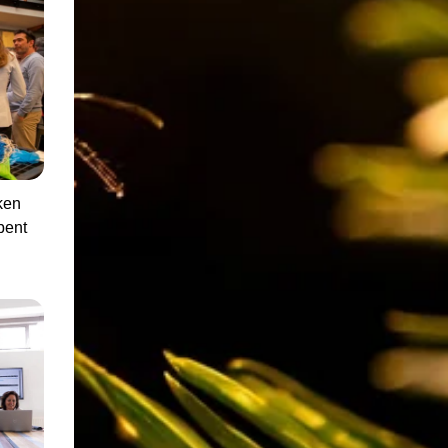
ken
bent