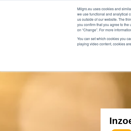
Milgro.eu uses cookies and similar
we use functional and analytical c
onze oplossingen
voor wie
us outside of our website. The thi
you confirm that you agree to the 
on “Change”. For more information
🔥
Grondstoffen worden schaarser en duurder.
You can set which cookies you can
playing video content, cookies are
Inzo