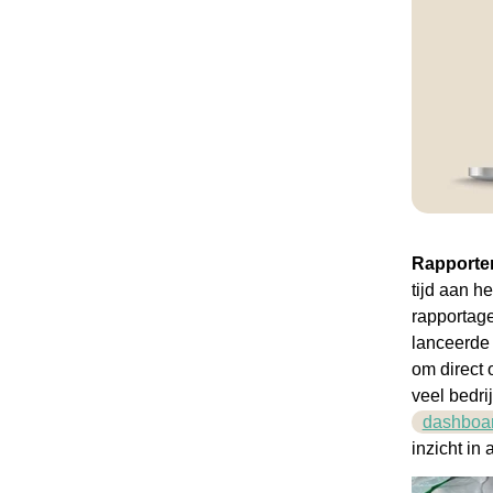
Rapporter
tijd aan h
rapportag
lanceerde
om direct 
veel bedri
dashboar
inzicht i