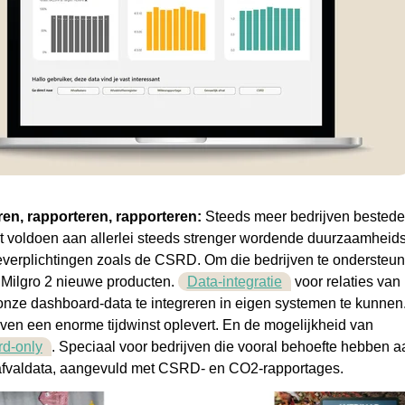
en, rapporteren, rapporteren:
Steeds meer bedrijven bestede
et voldoen aan allerlei steeds strenger wordende duurzaamheid
everplichtingen zoals de CSRD. Om die bedrijven te ondersteu
 Milgro 2 nieuwe producten.
Data-integratie
voor relaties van
onze dashboard-data te integreren in eigen systemen te kunnen
jven een enorme tijdwinst oplevert. En de mogelijkheid van
d-only
. Speciaal voor bedrijven die vooral behoefte hebben a
n afvaldata, aangevuld met CSRD- en CO2-rapportages.