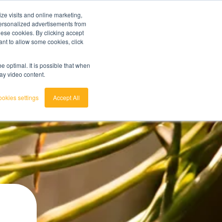
ze visits and online marketing,
probeer nu
7 dagen gratis
klantenservice
login
 personalized advertisements from
these cookies. By clicking accept
ant to allow some cookies, click
nederlands
unt doen?
Bekijk de Grondstoffenbarometer
english
 optimal. It is possible that when
lay video content.
okies settings
Accept All