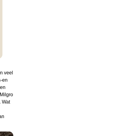
n veel
s-en
nen
 Milgro
. Wat
an