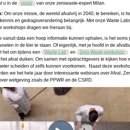
st u in de
posts
van onze zerowaste-expert Milan.
b:
Om onze missie, de wereld afvalvrij in 2040, te bereiken, is he
 kennis en gedragsverandering belangrijk. Met onze Waste Lab
e workshops dragen we hieraan bij.
 vanuit data een hoop informatie kunnen ophalen, is het soms
oeten in de klei te staan. Of eigenlijk, met je hoofd in de afvalb
t het om tijdens een
Waste Lab
en
Zero Waste workshop
:
 in het afval duiken. Om samen met opdrachtgevers te kijken hoe 
beter scheiden of zelfs kunnen vo
orkomen. Naast deze worksh
den we het hele jaar door interessante webinar
s over Afval, Ze
over wetgeving zoals de PPWR en de CSRD.