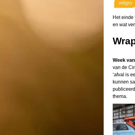
milgro
Het einde 
en wat ve
Wrap
Week van 
van de Ci
‘afval is 
kunnen sa
publiceer
thema.