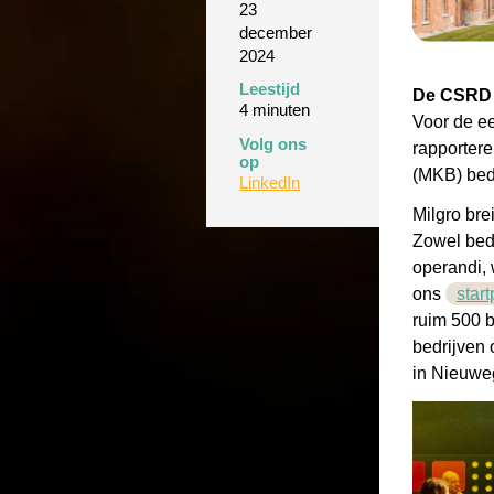
23
december
2024
Leestijd
De CSRD i
4 minuten
Voor de ee
Volg ons
rapporter
op
(MKB) bedr
LinkedIn
Milgro br
Zowel bed
operandi, 
ons
star
ruim 500 b
bedrijven 
in Nieuwe