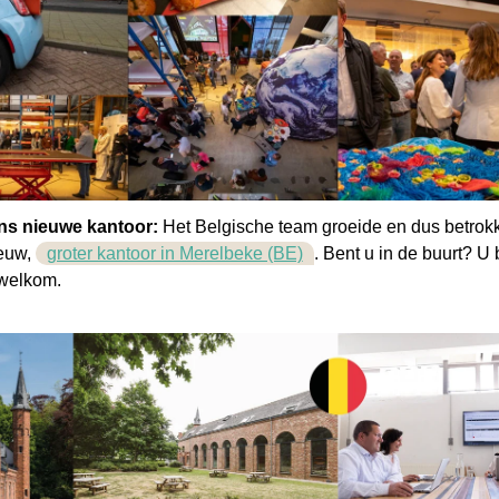
ns nieuwe kantoor:
Het Belgische team groeide en dus betrok
euw,
groter kantoor in Merelbeke (BE)
. Bent u in de buurt? U 
 welkom.