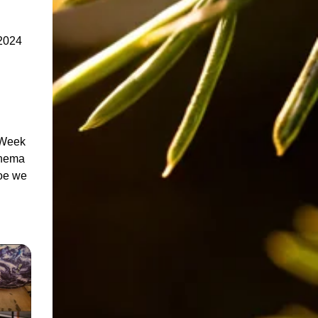
 2024
 Week
thema
hoe we