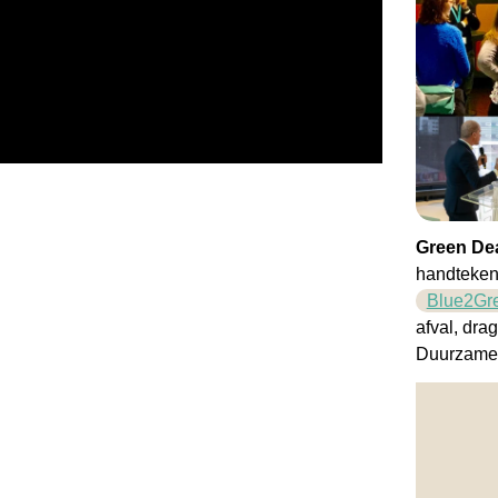
Green De
handteken
Blue2Gr
afval, dra
Duurzame 