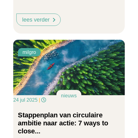
lees verder
milgro
nieuws
24 jul 2025
|
Stappenplan van circulaire
ambitie naar actie: 7 ways to
close...