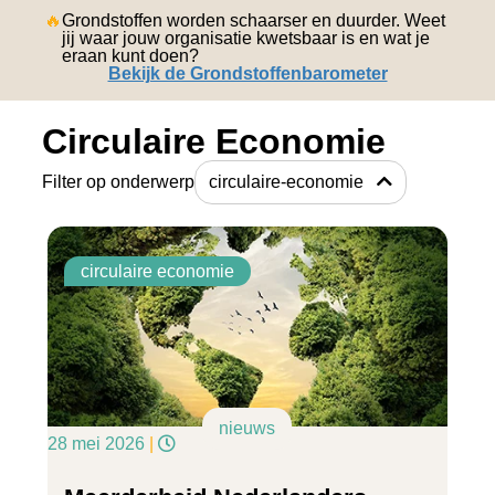
english
🔥
Grondstoffen worden schaarser en duurder. Weet
jij waar jouw organisatie kwetsbaar is en wat je
eraan kunt doen?
Bekijk de Grondstoffenbarometer
Circulaire Economie
Filter op onderwerp
circulaire-economie
circulaire economie
nieuws
28 mei 2026
|