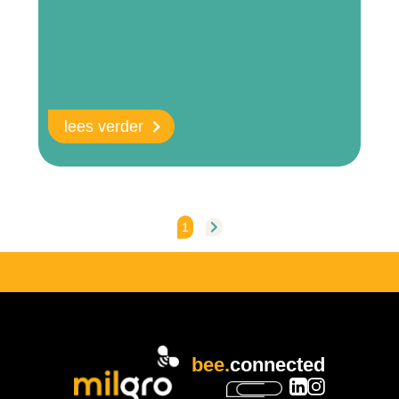
lees verder
1
bee.
connected