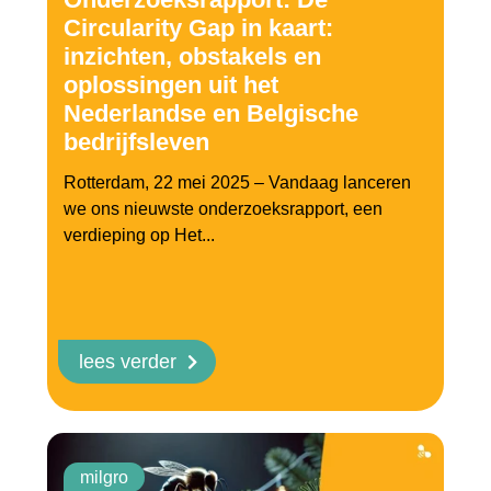
Circularity Gap in kaart:
inzichten, obstakels en
oplossingen uit het
Nederlandse en Belgische
bedrijfsleven
Rotterdam, 22 mei 2025 – Vandaag lanceren
we ons nieuwste onderzoeksrapport, een
verdieping op Het...
lees verder
milgro