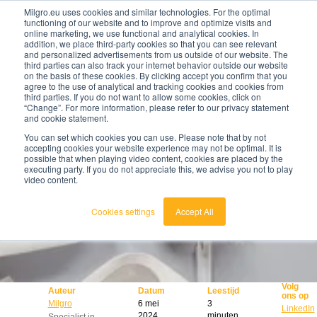
Milgro.eu uses cookies and similar technologies. For the optimal
functioning of our website and to improve and optimize visits and
online marketing, we use functional and analytical cookies. In
nl
addition, we place third-party cookies so that you can see relevant
and personalized advertisements from us outside of our website. The
third parties can also track your internet behavior outside our website
nederlands
on the basis of these cookies. By clicking accept you confirm that you
agree to the use of analytical and tracking cookies and cookies from
🔥
Grondstoffen worden schaarser en duurder. Weet
english
third parties. If you do not want to allow some cookies, click on
jij waar jouw organisatie kwetsbaar is en wat je
“Change”. For more information, please refer to our privacy statement
eraan kunt doen?
and cookie statement.
Bekijk de Grondstoffenbarometer
You can set which cookies you can use. Please note that by not
accepting cookies your website experience may not be optimal. It is
possible that when playing video content, cookies are placed by the
executing party. If you do not appreciate this, we advise you not to play
video content.
Cookies settings
Accept All
Volg
Auteur
Datum
Leestijd
ons op
Milgro
6 mei
3
LinkedIn
2024
minuten
Specialist in