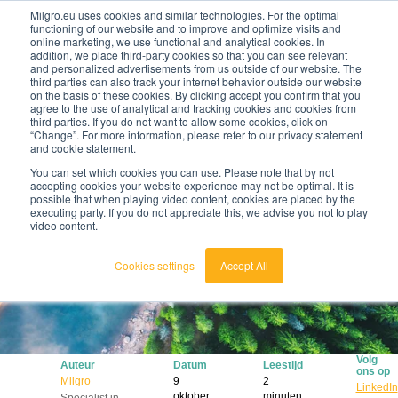
Milgro.eu uses cookies and similar technologies. For the optimal
functioning of our website and to improve and optimize visits and
online marketing, we use functional and analytical cookies. In
nl
addition, we place third-party cookies so that you can see relevant
and personalized advertisements from us outside of our website. The
third parties can also track your internet behavior outside our website
nederlands
on the basis of these cookies. By clicking accept you confirm that you
agree to the use of analytical and tracking cookies and cookies from
🔥
Grondstoffen worden schaarser en duurder. Weet
english
third parties. If you do not want to allow some cookies, click on
jij waar jouw organisatie kwetsbaar is en wat je
“Change”. For more information, please refer to our privacy statement
eraan kunt doen?
and cookie statement.
Bekijk de Grondstoffenbarometer
You can set which cookies you can use. Please note that by not
accepting cookies your website experience may not be optimal. It is
possible that when playing video content, cookies are placed by the
executing party. If you do not appreciate this, we advise you not to play
video content.
Cookies settings
Accept All
Volg
Auteur
Datum
Leestijd
ons op
Milgro
9
2
LinkedIn
oktober
minuten
Specialist in