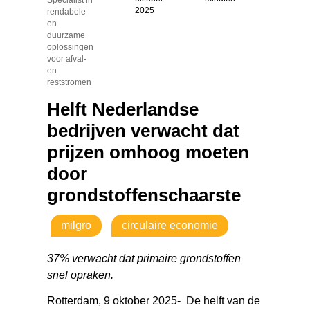
2025
rendabele
en
duurzame
oplossingen
voor afval-
en
reststromen
Helft Nederlandse
bedrijven verwacht dat
prijzen omhoog moeten
door
grondstoffenschaarste
milgro
circulaire economie
37% verwacht dat primaire grondstoffen
snel opraken.
Rotterdam, 9 oktober 2025- De helft van de