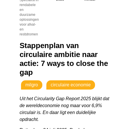
rendabele
en
duurzame
oplossingen
voor afval-
en
reststromen
Stappenplan van
circulaire ambitie naar
actie: 7 ways to close the
gap
milgro
circulaire economie
Uit het Circularity Gap Report 2025 blijkt dat
de wereldeconomie nog maar voor 6,9%
circulair is. En daar ligt een duidelijke
opdracht.