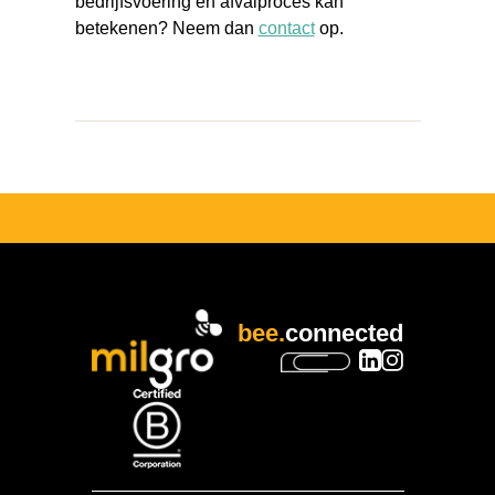
bedrijfsvoering en afvalproces kan
betekenen? Neem dan
contact
op.
bee.
connected