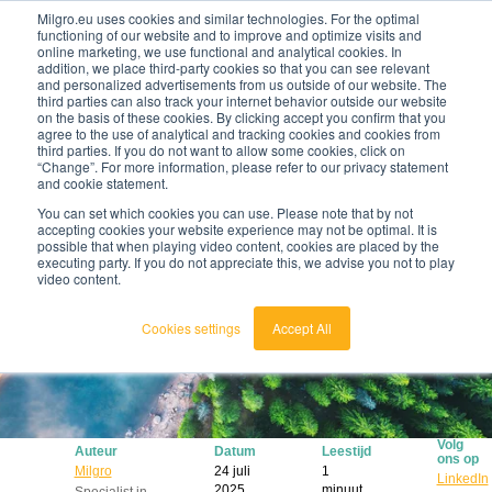
Milgro.eu uses cookies and similar technologies. For the optimal
functioning of our website and to improve and optimize visits and
online marketing, we use functional and analytical cookies. In
nl
addition, we place third-party cookies so that you can see relevant
and personalized advertisements from us outside of our website. The
third parties can also track your internet behavior outside our website
on the basis of these cookies. By clicking accept you confirm that you
agree to the use of analytical and tracking cookies and cookies from
🔥
Grondstoffen worden schaarser en duurder. Weet
third parties. If you do not want to allow some cookies, click on
jij waar jouw organisatie kwetsbaar is en wat je
“Change”. For more information, please refer to our privacy statement
eraan kunt doen?
and cookie statement.
Bekijk de Grondstoffenbarometer
You can set which cookies you can use. Please note that by not
accepting cookies your website experience may not be optimal. It is
possible that when playing video content, cookies are placed by the
executing party. If you do not appreciate this, we advise you not to play
video content.
Cookies settings
Accept All
Volg
Auteur
Datum
Leestijd
ons op
Milgro
24 juli
1
LinkedIn
2025
minuut
Specialist in