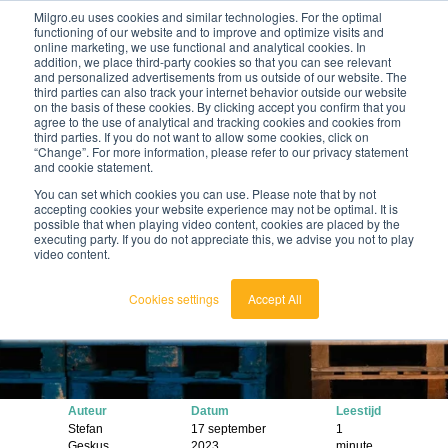
Milgro.eu uses cookies and similar technologies. For the optimal
functioning of our website and to improve and optimize visits and
online marketing, we use functional and analytical cookies. In
nl
addition, we place third-party cookies so that you can see relevant
and personalized advertisements from us outside of our website. The
third parties can also track your internet behavior outside our website
nederlands
on the basis of these cookies. By clicking accept you confirm that you
agree to the use of analytical and tracking cookies and cookies from
🔥
Grondstoffen worden schaarser en duurder. Weet
english
third parties. If you do not want to allow some cookies, click on
jij waar jouw organisatie kwetsbaar is en wat je
“Change”. For more information, please refer to our privacy statement
eraan kunt doen?
and cookie statement.
Bekijk de Grondstoffenbarometer
You can set which cookies you can use. Please note that by not
accepting cookies your website experience may not be optimal. It is
possible that when playing video content, cookies are placed by the
executing party. If you do not appreciate this, we advise you not to play
video content.
Cookies settings
Accept All
Auteur
Datum
Leestijd
Stefan
17 september
1
Geskus
2023
minute