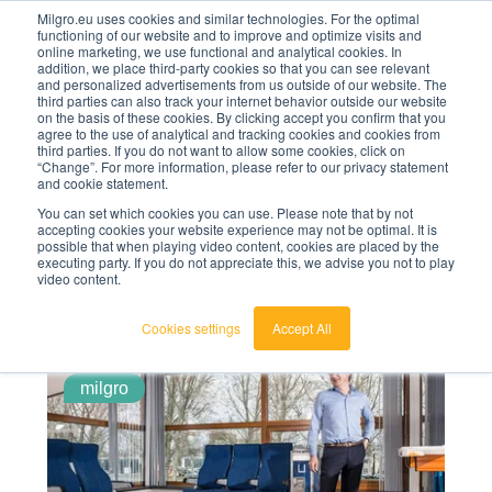
Milgro.eu uses cookies and similar technologies. For the optimal
functioning of our website and to improve and optimize visits and
online marketing, we use functional and analytical cookies. In
nl
addition, we place third-party cookies so that you can see relevant
and personalized advertisements from us outside of our website. The
third parties can also track your internet behavior outside our website
nederlands
on the basis of these cookies. By clicking accept you confirm that you
agree to the use of analytical and tracking cookies and cookies from
🔥
Grondstoffen worden schaarser en duurder. Weet
english
third parties. If you do not want to allow some cookies, click on
jij waar jouw organisatie kwetsbaar is en wat je
“Change”. For more information, please refer to our privacy statement
eraan kunt doen?
and cookie statement.
Bekijk de Grondstoffenbarometer
You can set which cookies you can use. Please note that by not
accepting cookies your website experience may not be optimal. It is
possible that when playing video content, cookies are placed by the
nieuws
executing party. If you do not appreciate this, we advise you not to play
video content.
Filter op onderwerp
nieuws
Cookies settings
Accept All
milgro