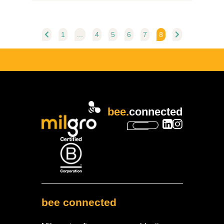
1
...
4
5
6
7
8
bee.
connected
bee connected