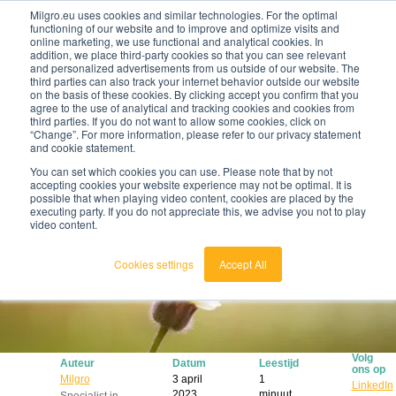
Milgro.eu uses cookies and similar technologies. For the optimal
functioning of our website and to improve and optimize visits and
online marketing, we use functional and analytical cookies. In
nl
addition, we place third-party cookies so that you can see relevant
and personalized advertisements from us outside of our website. The
third parties can also track your internet behavior outside our website
nederlands
on the basis of these cookies. By clicking accept you confirm that you
agree to the use of analytical and tracking cookies and cookies from
🔥
Grondstoffen worden schaarser en duurder. Weet
english
third parties. If you do not want to allow some cookies, click on
jij waar jouw organisatie kwetsbaar is en wat je
“Change”. For more information, please refer to our privacy statement
eraan kunt doen?
and cookie statement.
Bekijk de Grondstoffenbarometer
You can set which cookies you can use. Please note that by not
accepting cookies your website experience may not be optimal. It is
possible that when playing video content, cookies are placed by the
executing party. If you do not appreciate this, we advise you not to play
video content.
Cookies settings
Accept All
Volg
Auteur
Datum
Leestijd
ons op
Milgro
3 april
1
LinkedIn
2023
minuut
Specialist in