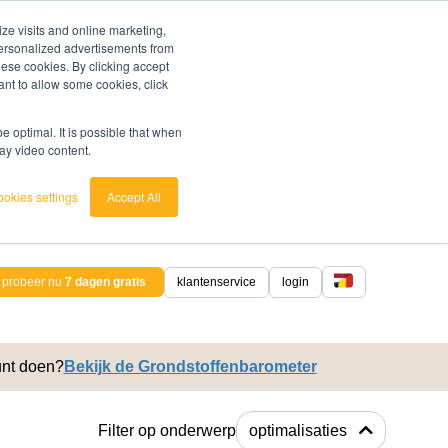
ze visits and online marketing,
 personalized advertisements from
these cookies. By clicking accept
ant to allow some cookies, click
 optimal. It is possible that when
lay video content.
okies settings
Accept All
probeer nu
7 dagen gratis
klantenservice
login
nederlands
unt doen?
Bekijk de Grondstoffenbarometer
english
Filter op onderwerp
optimalisaties