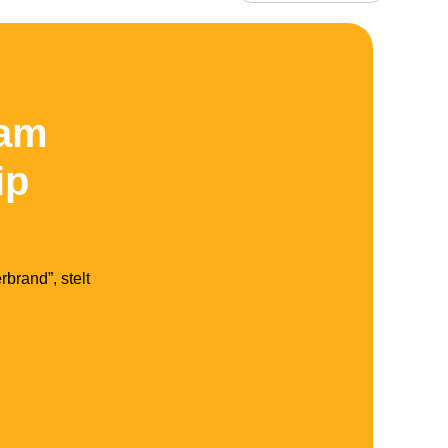
aam
ip
brand”, stelt