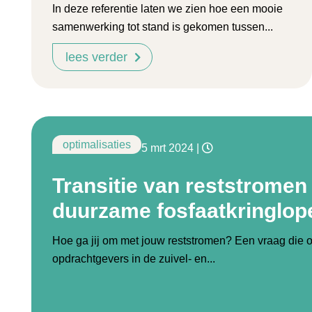
In deze referentie laten we zien hoe een mooie
samenwerking tot stand is gekomen tussen...
lees verder
optimalisaties
5 mrt 2024
|
Transitie van reststromen
duurzame fosfaatkringlop
Hoe ga jij om met jouw reststromen? Een vraag die 
opdrachtgevers in de zuivel- en...