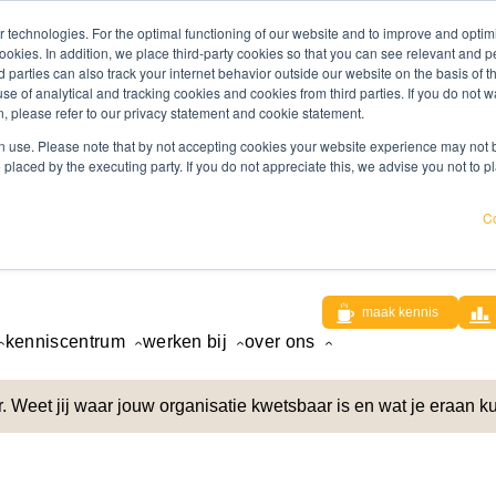
 technologies. For the optimal functioning of our website and to improve and optimi
ookies. In addition, we place third-party cookies so that you can see relevant and
rd parties can also track your internet behavior outside our website on the basis of 
use of analytical and tracking cookies and cookies from third parties. If you do not w
, please refer to our privacy statement and cookie statement.
 use. Please note that by not accepting cookies your website experience may not be
 placed by the executing party. If you do not appreciate this, we advise you not to p
Co
maak kennis
kenniscentrum
werken bij
over ons
 Weet jij waar jouw organisatie kwetsbaar is en wat je eraan k