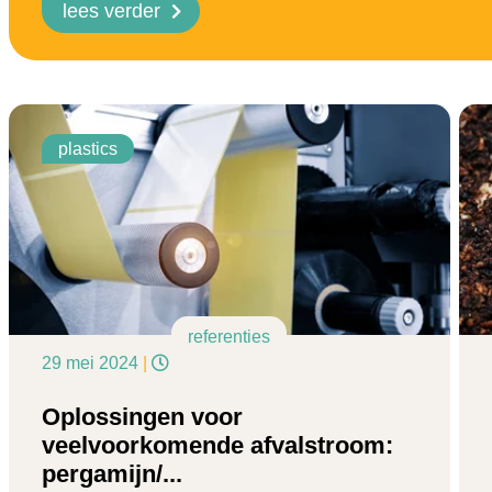
lees verder
plastics
referenties
29 mei 2024
|
Oplossingen voor
veelvoorkomende afvalstroom:
pergamijn/...