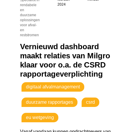
2024
rendabele
en
duurzame
oplossingen
voor afval-
en
reststromen
Vernieuwd dashboard
maakt relaties van Milgro
klaar voor o.a. de CSRD
rapportageverplichting
digitaal afvalmanagement
duurzame rapportages
csrd
eu wetgeving
Vanaf vandaag kunnen opdrachtgevers van