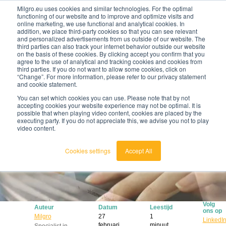
Milgro.eu uses cookies and similar technologies. For the optimal
functioning of our website and to improve and optimize visits and
online marketing, we use functional and analytical cookies. In
nl
addition, we place third-party cookies so that you can see relevant
and personalized advertisements from us outside of our website. The
third parties can also track your internet behavior outside our website
nederlands
on the basis of these cookies. By clicking accept you confirm that you
agree to the use of analytical and tracking cookies and cookies from
🔥
Grondstoffen worden schaarser en duurder. Weet
english
third parties. If you do not want to allow some cookies, click on
jij waar jouw organisatie kwetsbaar is en wat je
“Change”. For more information, please refer to our privacy statement
eraan kunt doen?
and cookie statement.
Bekijk de Grondstoffenbarometer
You can set which cookies you can use. Please note that by not
accepting cookies your website experience may not be optimal. It is
possible that when playing video content, cookies are placed by the
executing party. If you do not appreciate this, we advise you not to play
video content.
Cookies settings
Accept All
Volg
Auteur
Datum
Leestijd
ons op
Milgro
27
1
LinkedI
februari
minuut
Specialist in