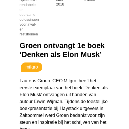
2018
rendabele
en
duurzame
oplossingen
voor afval-
en
reststromen
Groen ontvangt 1e boek
‘Denken als Elon Musk’
milgro
Laurens Groen, CEO Milgro, heeft het
eerste exemplaar van het boek 'Denken als
Elon Musk' ontvangen uit handen van
auteur Erwin Wijman. Tijdens de feestelijke
boekpresentatie bij Haystack uitgevers in
Zaltbommel werd Groen bedankt voor zijn
steun en inspiratie bij het schrijven van het