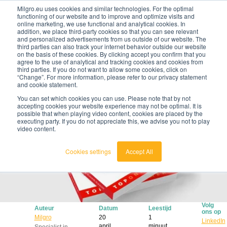
Milgro.eu uses cookies and similar technologies. For the optimal
functioning of our website and to improve and optimize visits and
online marketing, we use functional and analytical cookies. In
nl
addition, we place third-party cookies so that you can see relevant
and personalized advertisements from us outside of our website. The
third parties can also track your internet behavior outside our website
nederlands
on the basis of these cookies. By clicking accept you confirm that you
agree to the use of analytical and tracking cookies and cookies from
🔥
Grondstoffen worden schaarser en duurder. Weet
english
third parties. If you do not want to allow some cookies, click on
jij waar jouw organisatie kwetsbaar is en wat je
“Change”. For more information, please refer to our privacy statement
eraan kunt doen?
and cookie statement.
Bekijk de Grondstoffenbarometer
You can set which cookies you can use. Please note that by not
accepting cookies your website experience may not be optimal. It is
possible that when playing video content, cookies are placed by the
executing party. If you do not appreciate this, we advise you not to play
video content.
Cookies settings
Accept All
Volg
Auteur
Datum
Leestijd
ons op
Milgro
20
1
LinkedIn
april
minuut
Specialist in