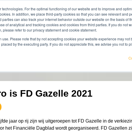
 technologies. For the optimal functioning of our website and to improve and optimi
maak kennis
ookies. In addition, we place third-party cookies so that you can see relevant and
kenniscentrum
werken bij
over ons
rd parties can also track your internet behavior outside our website on the basis of 
use of analytical and tracking cookies and cookies from third parties. If you do not w
, please refer to our privacy statement and cookie statement.
 Weet jij waar jouw organisatie kwetsbaar is en wat je eraan k
 use. Please note that by not accepting cookies your website experience may not be
 placed by the executing party. If you do not appreciate this, we advise you not to p
Co
ro is FD Gazelle 2021
jfde jaar op rij zijn wij uitgeroepen tot FD Gazelle in de verkiezi
oor het Financiële Dagblad wordt georganiseerd. FD Gazellen zi