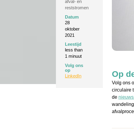
afval- en
reststromen
Datum
28
oktober
2021
Leestijd
less than
1 minuut
Volg ons
op
Op de
LinkedIn
Volg ons 
circulaire
de
nieuwsb
wandeling 
afvalproc