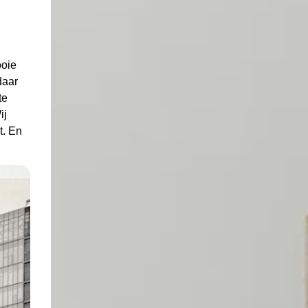
ooie
daar
te
ij
t. En