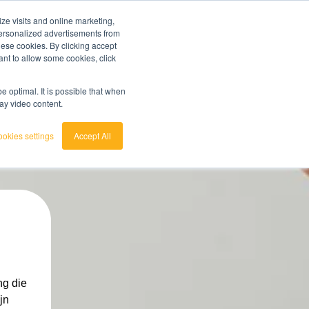
ze visits and online marketing,
probeer nu
7 dagen gratis
klantenservice
login
 personalized advertisements from
these cookies. By clicking accept
ant to allow some cookies, click
nederlands
unt doen?
Bekijk de Grondstoffenbarometer
english
 optimal. It is possible that when
lay video content.
okies settings
Accept All
ng die
jn