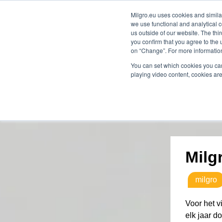
Milgro.eu uses cookies and similar
we use functional and analytical c
onze oplossingen
voor wie
us outside of our website. The thi
you confirm that you agree to the 
on “Change”. For more information
🔥
Grondstoffen worden schaarser en duurder.
You can set which cookies you can
playing video content, cookies are
Milg
milgro
Voor het vi
elk jaar d