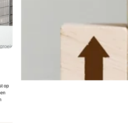
st op
een
n