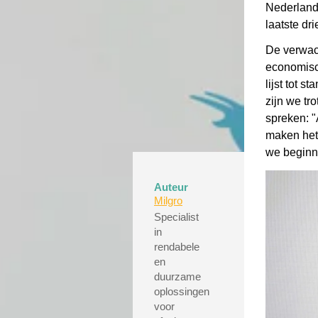
Nederland
laatste dri
De verwach
economisc
lijst tot 
zijn we t
spreken: 
maken het 
we beginne
Auteur
Milgro
Specialist
in
rendabele
en
duurzame
oplossingen
voor