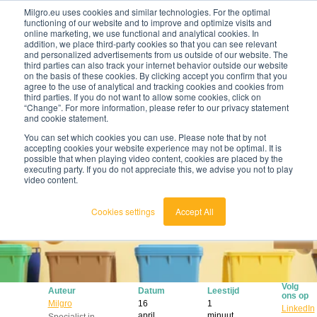
Milgro.eu uses cookies and similar technologies. For the optimal
functioning of our website and to improve and optimize visits and
online marketing, we use functional and analytical cookies. In
nl
addition, we place third-party cookies so that you can see relevant
and personalized advertisements from us outside of our website. The
third parties can also track your internet behavior outside our website
on the basis of these cookies. By clicking accept you confirm that you
agree to the use of analytical and tracking cookies and cookies from
🔥
Grondstoffen worden schaarser en duurder. Weet
third parties. If you do not want to allow some cookies, click on
jij waar jouw organisatie kwetsbaar is en wat je
“Change”. For more information, please refer to our privacy statement
eraan kunt doen?
and cookie statement.
Bekijk de Grondstoffenbarometer
You can set which cookies you can use. Please note that by not
accepting cookies your website experience may not be optimal. It is
possible that when playing video content, cookies are placed by the
executing party. If you do not appreciate this, we advise you not to play
video content.
Cookies settings
Accept All
Volg
Auteur
Datum
Leestijd
ons op
Milgro
16
1
LinkedIn
april
minuut
Specialist in