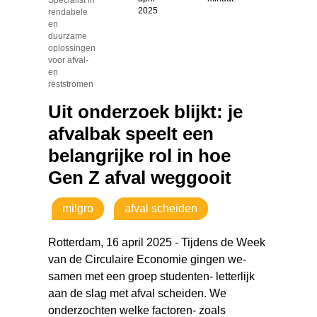
2025
rendabele
en
duurzame
oplossingen
voor afval-
en
reststromen
Uit onderzoek blijkt: je
afvalbak speelt een
belangrijke rol in hoe
Gen Z afval weggooit
milgro
afval scheiden
Rotterdam, 16 april 2025 - Tijdens de Week
van de Circulaire Economie gingen we-
samen met een groep studenten- letterlijk
aan de slag met afval scheiden. We
onderzochten welke factoren- zoals