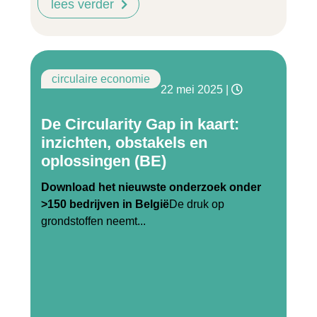
lees verder
circulaire economie
22 mei 2025
|
De Circularity Gap in kaart:
inzichten, obstakels en
oplossingen (BE)
Download het nieuwste onderzoek onder
>150 bedrijven in België
De druk op
grondstoffen neemt...