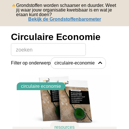
english
🔥
Grondstoffen worden schaarser en duurder. Weet
jij waar jouw organisatie kwetsbaar is en wat je
eraan kunt doen?
Bekijk de Grondstoffenbarometer
Circulaire Economie
Dit is een zoekveld waaraan een functie voor automatisch
Filter op onderwerp
circulaire-economie
Er zijn geen suggesties want het zoekveld is leeg.
circulaire economie
resources