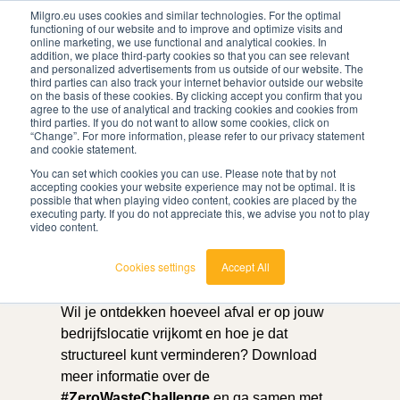
Milgro.eu uses cookies and similar technologies. For the optimal
functioning of our website and to improve and optimize visits and
online marketing, we use functional and analytical cookies. In
nl
addition, we place third-party cookies so that you can see relevant
and personalized advertisements from us outside of our website. The
third parties can also track your internet behavior outside our website
on the basis of these cookies. By clicking accept you confirm that you
agree to the use of analytical and tracking cookies and cookies from
🔥
Grondstoffen worden schaarser en duurder. Weet
third parties. If you do not want to allow some cookies, click on
jij waar jouw organisatie kwetsbaar is en wat je
“Change”. For more information, please refer to our privacy statement
eraan kunt doen?
and cookie statement.
Bekijk de Grondstoffenbarometer
You can set which cookies you can use. Please note that by not
accepting cookies your website experience may not be optimal. It is
possible that when playing video content, cookies are placed by the
Start vandaag met
executing party. If you do not appreciate this, we advise you not to play
video content.
minder afval op de
Cookies settings
Accept All
werkvloer
Wil je ontdekken hoeveel afval er op jouw
bedrijfslocatie vrijkomt en hoe je dat
structureel kunt verminderen? Download
meer informatie over de
#ZeroWasteChallenge
en ga samen met